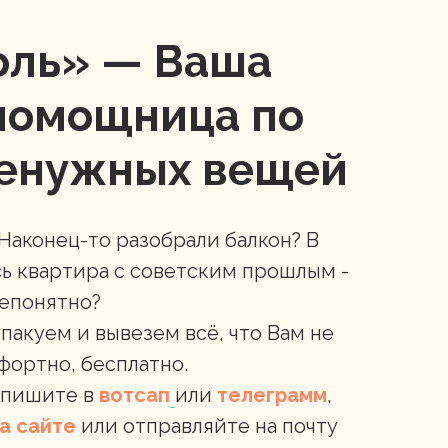
оль» — Ваша
помощница по
ненужных вещей
Наконец-то разобрали балкон? В
сь квартира с советским прошлым -
непонятно?
пакуем и вывезем всё, что Вам не
фортно, бесплатно.
 пишите в
вотсап
или
телеграмм
,
на сайте
или отправляйте на почту