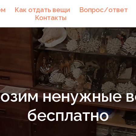
ем
Как отдать вещи
Вопрос/ответ
Контакты
озим ненужные 
бесплатно