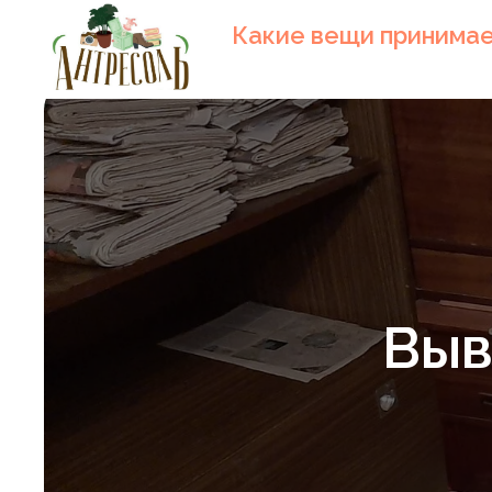
Какие вещи принима
Выв