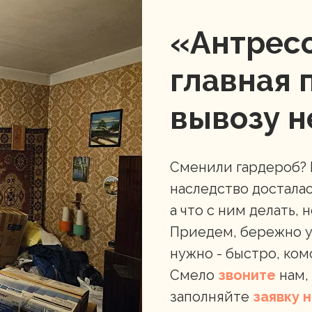
«Антрес
главная 
вывозу 
Сменили гардероб? 
наследство достала
а что с ним делать, 
Приедем, бережно у
нужно - быстро, ком
Смело
звоните
нам,
заполняйте
заявку 