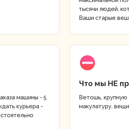
максимальной пол
тысячи людей, ко
Ваши старые веш
Что мы НЕ п
каза машины - 5
Ветошь, крупную 
ждать курьера -
макулатуру, вещи
остоятельно